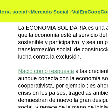
toria social
Mercado Social
ValEmCoop
Co
toria social
Entidades mercado social
itoria Social 2025
☞ Consume lo nuestro
La ECONOMIA SOLIDARIA es una alt
a?
que la economía esté al servicio de
e
sostenible y participativo, y sea un
transformación social, de construcció
lucha contra la exclusión.
Nació como respuesta
a las crecie
aunque conecta con la economía so
cooperativista, por ejemplo-; es aho
crisis en los países, tragedias ambie
demuestran de nuevo la gran desig
social, y renace de la mano de inicia