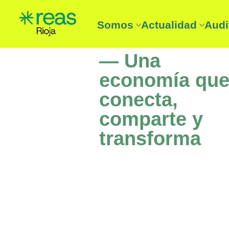
Somos
Actualidad
Audi
REAS Rioja
Noticias
Audi
— Una
Entidades
Boletín
Aud
¿Que es la Economía solidari
Agenda
economía qu
conecta,
comparte y
transforma