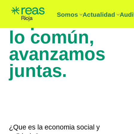
Impulsamos
Somos
Actualidad
Audi
REAS Rioja
Noticias
Audi
lo común,
Entidades
Boletín
Aud
¿Que es la Economía solidari
Agenda
avanzamos
juntas.
¿Que es la economia social y