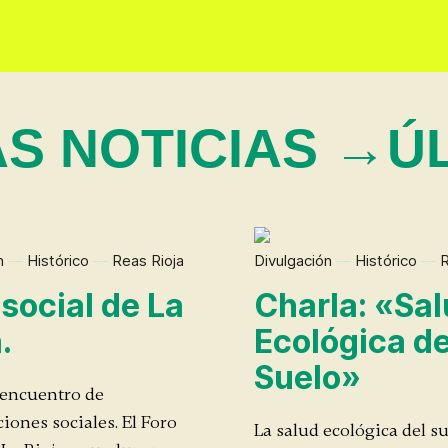
AS NOTICIAS →
ÚL
n
—
Histórico
—
Reas Rioja
Divulgación
—
Histórico
—
R
 social de La
Charla: «Sa
.
Ecológica de
Suelo»
 encuentro de
iones sociales. El Foro
La salud ecológica del su