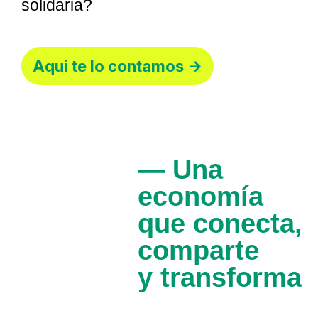
solidaria?
Aqui te lo contamos →
— Una
economía
que conecta,
comparte
y transforma