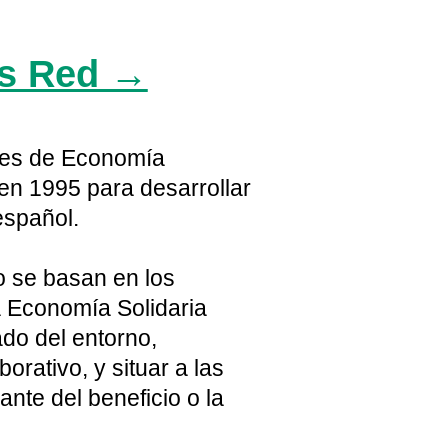
s Red →
des de Economía
 en 1995 para desarrollar
español.
o se basan en los
la Economía Solidaria
ado del entorno,
orativo, y situar a las
nte del beneficio o la