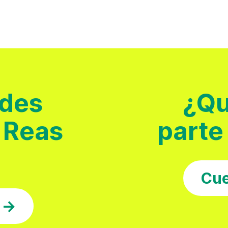
ades
¿Qu
 Reas
parte
Cue
 →