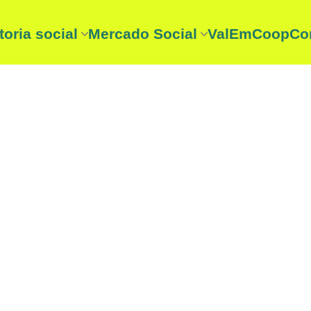
toria social
Mercado Social
ValEmCoop
Co
toria social
Entidades mercado social
itoria Social 2025
☞ Consume lo nuestro
a?