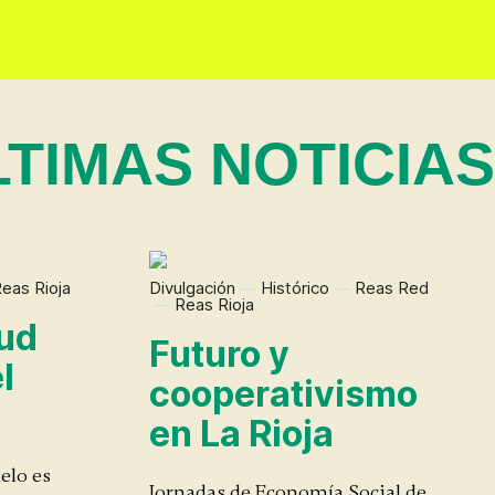
TIMAS NOTICIAS →
eas Rioja
Divulgación
—
Histórico
—
Reas Red
—
Reas Rioja
lud
Futuro y
l
cooperativismo
en La Rioja
elo es
Jornadas de Economía Social de