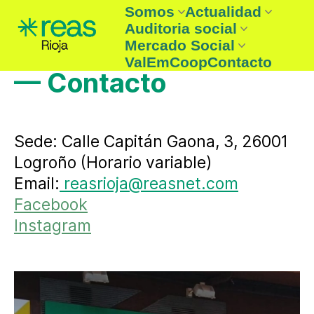
Somos
Actualidad
Auditoria social
REAS Rioja
Noticias
Mercado Social
Entidades
Boletín
Auditoria social
ValEmCoop
Contacto
¿Que es la Economía solidaria
Agenda
Auditoria Social 2025
— Contacto
Entidades mercado social
☞ Consume lo nuestro
Sede: Calle Capitán Gaona, 3, 26001
Logroño (Horario variable)
Email:
reasrioja@reasnet.com
Facebook
Instagram