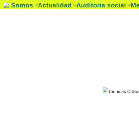
Somos
Actualidad
Auditoria social
Me
REAS Rioja
Noticias
Auditoria social
E
Entidades
Boletín
Auditoria Social 2025
☞
¿Que es la Economía solidaria?
Agenda