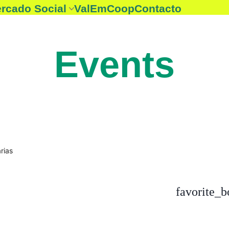
rcado Social
ValEmCoop
Contacto
ntidades mercado social
 Consume lo nuestro
Events
favorite_b