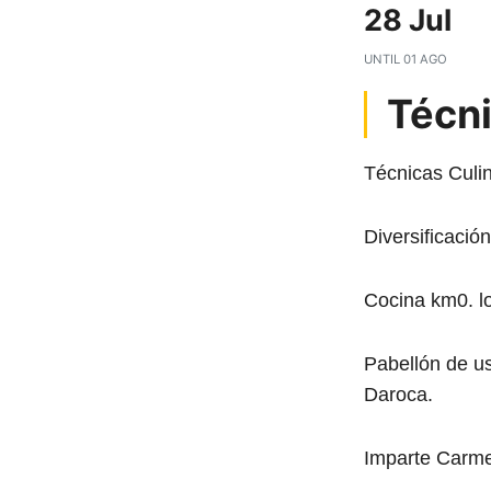
28 Jul
UNTIL
01 AGO
Técni
Técnicas Culin
Diversificació
Cocina km0. l
Pabellón de u
Daroca.
Imparte Carm