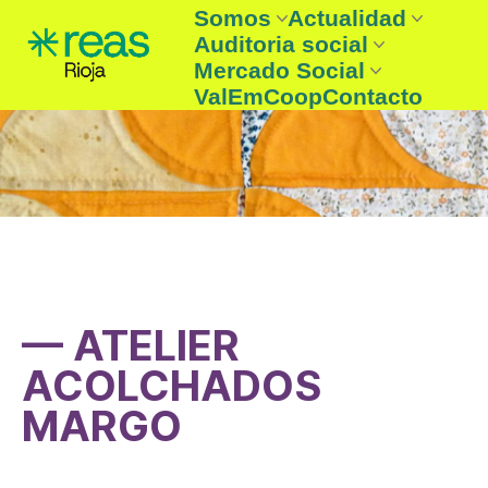
Somos
Actualidad
Auditoria social
REAS Rioja
Noticias
Mercado Social
Entidades
Boletín
Auditoria social
ValEmCoop
Contacto
¿Que es la Economía solidaria
Agenda
Auditoria Social 2025
Entidades mercado social
☞ Consume lo nuestro
— ATELIER
ACOLCHADOS
MARGO