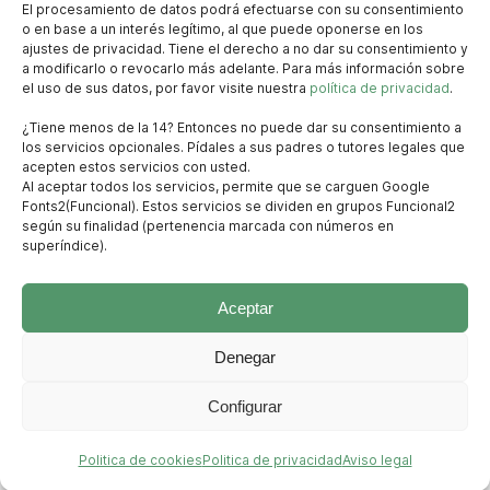
El procesamiento de datos podrá efectuarse con su consentimiento
o en base a un interés legítimo, al que puede oponerse en los
ajustes de privacidad. Tiene el derecho a no dar su consentimiento y
a modificarlo o revocarlo más adelante. Para más información sobre
el uso de sus datos, por favor visite nuestra
política de privacidad
.
· C/Mayor 52,San Millán de la
¿Tiene menos de la 14? Entonces no puede dar su consentimiento a
los servicios opcionales. Pídales a sus padres o tutores legales que
Cogolla (La Rioja)
acepten estos servicios con usted.
Al aceptar todos los servicios, permite que se carguen Google
info@edicionesemilianenses.com
Fonts2(Funcional). Estos servicios se dividen en grupos Funcional2
(+34) 678805137
según su finalidad (pertenencia marcada con números en
superíndice).
www.lademandabotanica.es
Aceptar
Instagram
/
Facebook
Denegar
Configurar
Politica de cookies
Politica de privacidad
Aviso legal