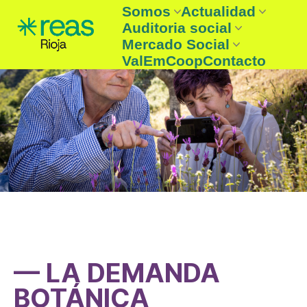
Somos
Actualidad
Auditoria social
REAS Rioja
Noticias
Mercado Social
Entidades
Boletín
Auditoria social
ValEmCoop
Contacto
¿Que es la Economía solidaria
Agenda
Auditoria Social 2025
Entidades mercado social
☞ Consume lo nuestro
— LA DEMANDA
BOTÁNICA