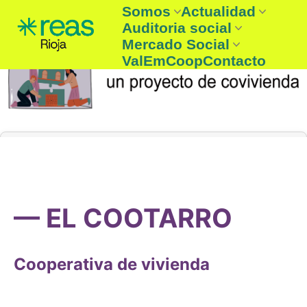
Somos
Actualidad
Auditoria social
REAS Rioja
Noticias
Mercado Social
Entidades
Boletín
Auditoria social
ValEmCoop
Contacto
¿Que es la Economía solidaria
Agenda
Auditoria Social 2025
Entidades mercado social
☞ Consume lo nuestro
— EL COOTARRO
Cooperativa de vivienda