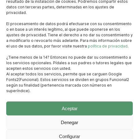
resultado de la instalación de cookies. Podremos compartir estos
datos con terceras partes, determinadas en los ajustes de
privacidad.
El procesamiento de datos podrá efectuarse con su consentimiento
o en base a un interés legítimo, al que puede oponerse en los
ajustes de privacidad. Tiene el derecho a no dar su consentimiento y
· Ctra. de Nalda 1, 26190, Nalda (La
a modificarlo o revocarlo más adelante. Para más información sobre
el uso de sus datos, por favor visite nuestra
política de privacidad
.
Rioja)
· hola@espaciocomun.es
¿Tiene menos de la 14? Entonces no puede dar su consentimiento a
los servicios opcionales. Pídales a sus padres o tutores legales que
· (+34) 680 682 958
acepten estos servicios con usted.
Al aceptar todos los servicios, permite que se carguen Google
www.espaciocomun.es
Fonts2(Funcional). Estos servicios se dividen en grupos Funcional2
según su finalidad (pertenencia marcada con números en
superíndice).
Instagram
Aceptar
Denegar
Configurar