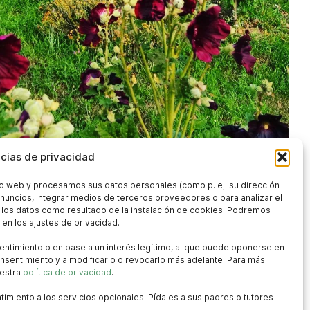
cias de privacidad
tio web y procesamos sus datos personales (como p. ej. su dirección
 anuncios, integrar medios de terceros proveedores o para analizar el
r los datos como resultado de la instalación de cookies. Podremos
 Canal nº1, Préjano, (La Rioja)
en los ajustes de privacidad.
aromas.com
ntimiento o en base a un interés legítimo, al que puede oponerse en
onsentimiento y a modificarlo o revocarlo más adelante. Para más
uestra
política de privacidad
.
omas.com
miento a los servicios opcionales. Pídales a sus padres o tutores