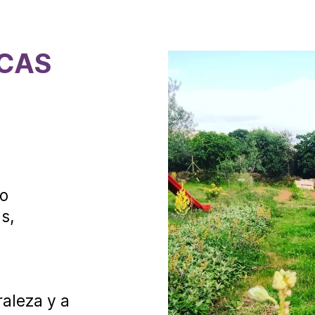
CAS
ro
s,
aleza y a