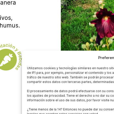
manera
ivos,
 humus.
Preferen
Utilizamos cookies y tecnologías similares en nuestro si
de IP) para, por ejemplo, personalizar el contenido y los
tráfico de nuestro sitio web. También se podrán procesa
· C/Santo Cristo de la
compartir estos datos con terceras partes, determinadas 
· alex@revolucionde
El procesamiento de datos podrá efectuarse con su conse
los ajustes de privacidad. Tiene el derecho a no dar su c
· (+34) 622224620
información sobre el uso de sus datos, por favor visite n
www.revoluciondear
¿Tiene menos de la 14? Entonces no puede dar su consenti
legales que acepten estos servicios con usted.