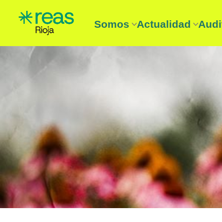
Somos
Actualidad
Audi
REAS Rioja
Noticias
Audi
Entidades
Boletín
Aud
¿Que es la Economía solidari
Agenda