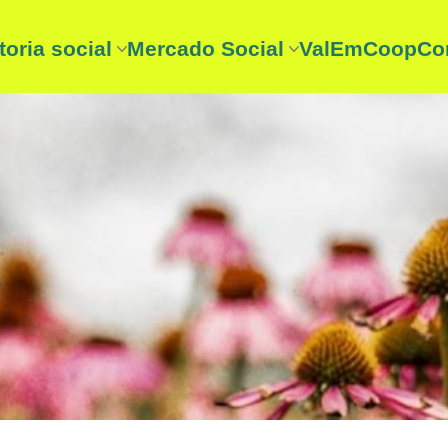
toria social
Mercado Social
ValEmCoop
Co
toria social
Entidades mercado social
itoria Social 2025
☞ Consume lo nuestro
a?