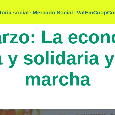
toria social
Mercado Social
ValEmCoop
Co
Divulgación
·
Histórico
·
Reas Red
·
Reas Rioja
toria social
Entidades mercado social
itoria Social 2025
☞ Consume lo nuestro
rzo: La eco
a?
 y solidaria 
marcha