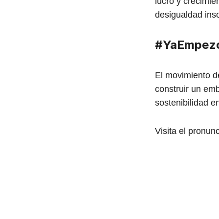
lucro y crecimie
desigualdad inso
#YaEmpez
El movimiento d
construir un embr
sostenibilidad e
Visita el pronu