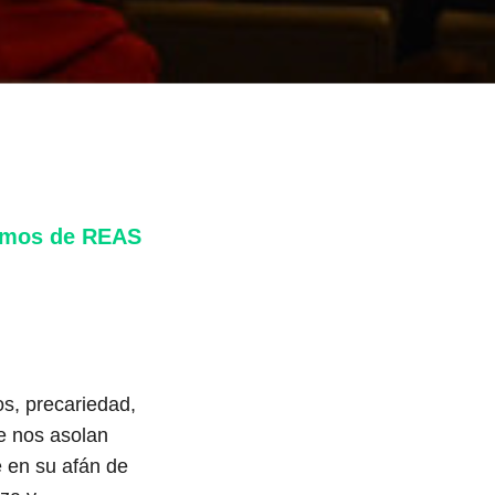
ismos de REAS
os, precariedad,
e nos asolan
ue en su afán de