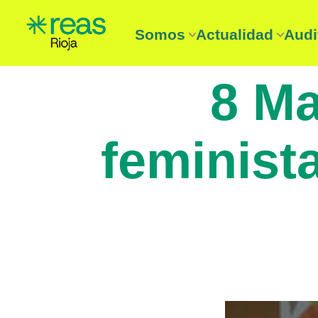
Somos
Actualidad
Audi
REAS Rioja
Noticias
Audi
Entidades
Boletín
Aud
8 Ma
¿Que es la Economía solidari
Agenda
feminista