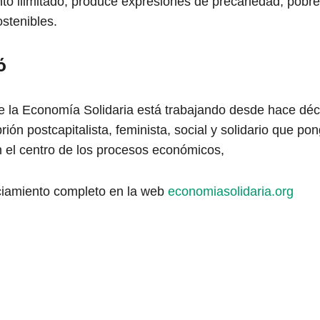
nto ilimitado, produce expresiones de precariedad, pobr
stenibles.
ó
e la Economía Solidaria está trabajando desde hace dé
ión postcapitalista, feminista, social y solidario que pon
n el centro de los procesos económicos,
nciamiento completo en la web
economiasolidaria.org