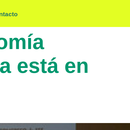
ntacto
nomía
ya está en