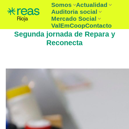
Somos
Actualidad
Auditoria social
REAS Rioja
Noticias
Mercado Social
Reas Rioja
Entidades
Boletín
Auditoria social
ValEmCoop
Contacto
¿Que es la Economía solidaria
Agenda
Auditoria Social 2025
Entidades mercado social
Segunda jornada de Repara y
☞ Consume lo nuestro
Reconecta